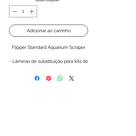
Adicionar ao carrinho
Flipper Standard Aquarium Scraper
- Lâminas de substituição para kits de
limpeza de aquários.
- Lâminas de substituição de aço
inoxidável para aquários de vidro.
- Lâminas de limpador magnético de
aquário.
- 2 lâminas.