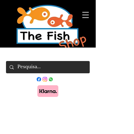
Pague em 3x sem juros com Klarna.
Saber
mais