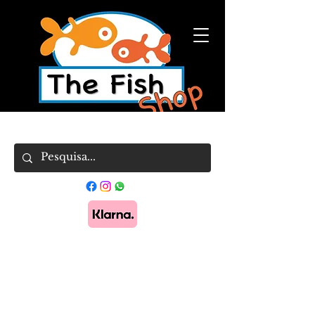
Pague em 3x sem juros com Klarna.
Saber
mais