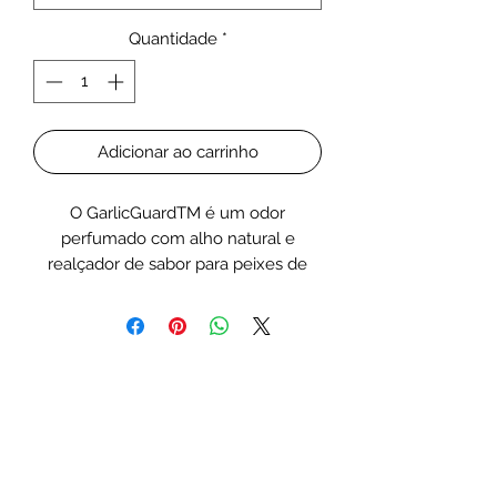
Quantidade
*
Adicionar ao carrinho
O GarlicGuardTM é um odor
perfumado com alho natural e
realçador de sabor para peixes de
água doce e salgada. Nossa pesquisa
mostrou que muitos peixes são
atraídos por odores naturais, como o
alho. Basta misturar o GarlicGuardTM
com qualquer produto alimentar,
como os Flakes NutriDiet da
Seachem, para atrair o interesse de
comedores de cunhos, por exemplo,
disco e peixe-anjo marinho. O