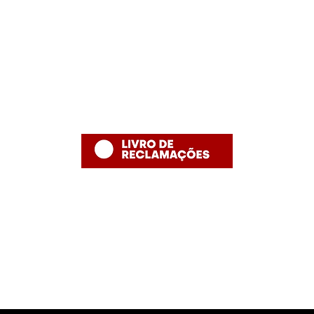
Informação
Contacto
thefishshoppt@gmail.com
Termos e Condições
Numero de telefone: 215958886 (
Política de Privacidade
número fixo nacional)
Política de Devolução
Política de Entrega
Desenvolvido por The Fish Shop
Hugo Alexandre Lopes de Jesus ,nome comercial "The Fish Shop"
NIF: PT 231848293
Rua Bento Jesus Caraça nº4
2835-069 Baixa da Banheira
E-mail: thefishshoppt@gmail.com