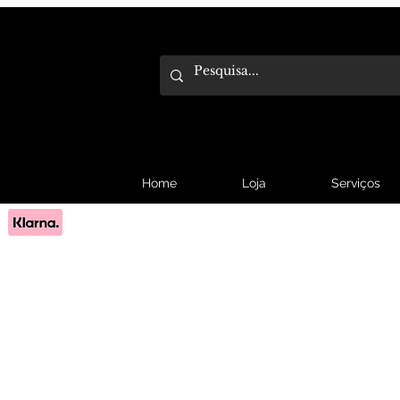
Home
Loja
Serviços
Pague em 3x sem juros com Klarna.
Saber mais