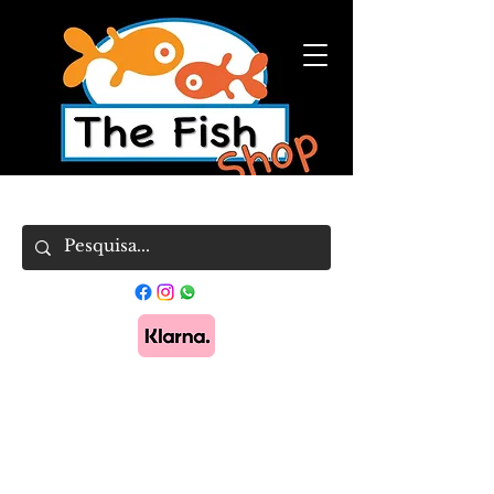
Pague em 3x sem juros com Klarna.
Saber
mais