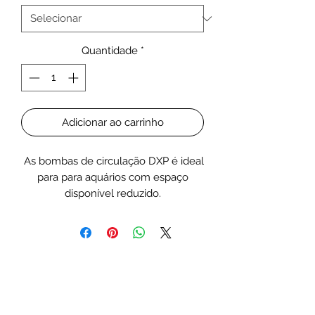
Quantidade
*
Adicionar ao carrinho
As bombas de circulação DXP é ideal
para para aquários com espaço
disponível reduzido.
Graças ao seu design vertical, requer
pouco. A sucção de água na parte
inferior da bomba garante um nível
mínimo de água necessário para o
seu funcionamento muito baixo, e
minimiza o risco de aspirar ar.