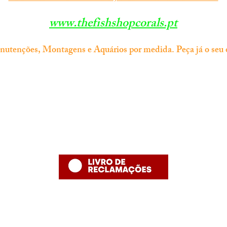
www.thefishshopcorals.pt
tenções, Montagens e Aquários por medida. Peça já o seu 
Informação
Contacto
thefishshoppt@gmail.com
Termos e Condições
Numero de telefone: 215958886 (
Política de Privacidade
número fixo nacional)
Política de Devolução
Política de Entrega
Desenvolvido por The Fish Shop
Hugo Alexandre Lopes de Jesus ,nome comercial "The Fish Shop"
NIF: PT 231848293