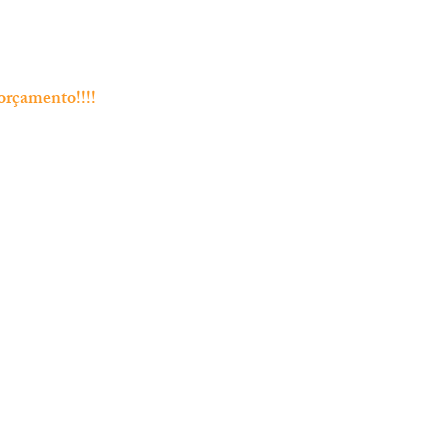
orçamento!!!!
Endereço
Rua Bento Jesus Caraça nº4
2835-06 Baixa da Banheira
 Chamada