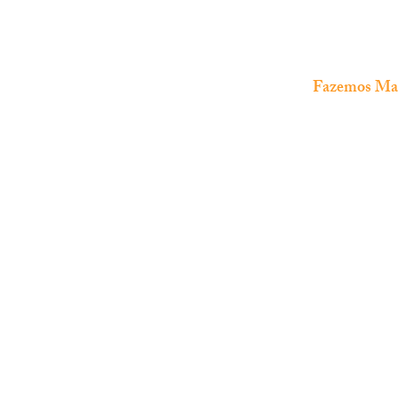
Fazemos Manu
The Fish Shop
Loja especializada em
aquariofilia
marinha