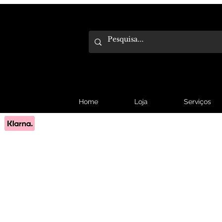
Home
Loja
Serviços
Pague em 3x sem juros com Klarna.
Saber mais