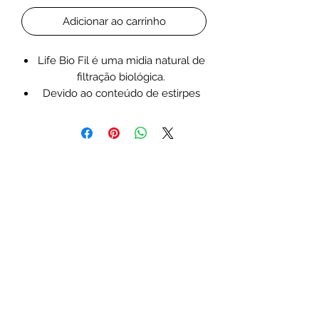
Adicionar ao carrinho
Life Bio Fil é uma midia natural de
filtração biológica.
Devido ao conteúdo de estirpes
bacterianas seleccionadas, inicia e
mantém o processo de nitrificação
o que acelera a maturação.
O Life Bio Fil é um excelente meio
de filtragem biológica para
aquários recém-montados.