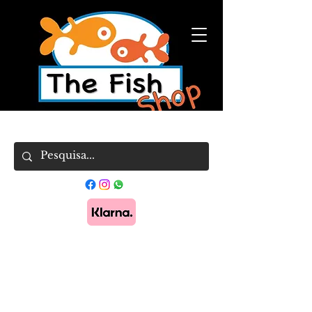
Pague em 3x sem juros com Klarna.
Saber
mais