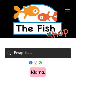
Pague em 3x sem juros com Klarna.
Saber
mais