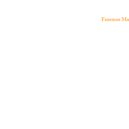
Fazemos Manu
The Fish Shop
N
si
Loja especializada em
aquariofilia
marinha
Mu
en
e