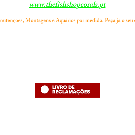
www.thefishshopcorals.pt
espectros brancos completos e azuis, proporcionando controle
incomparável sobre o ambiente de iluminação do seu aquário.
tenções, Montagens e Aquários por medida. Peça já o seu 
Informação
Contacto
ossa configuração redundante de chips LED garante uma vida út
gnificativamente maior, minimizando os requisitos de manutençã
thefishshoppt@gmail.com
Termos e Condições
maximizando seu investimento.
Numero de telefone: 215958886 (
Política de Privacidade
número fixo nacional)
Economize energia e economize dinheiro
Política de Devolução
Política de Entrega
itos países experimentaram aumentos significativos nos preços
ergia nos últimos anos. O modo Ethereal Infinite com economia
energia oferece uma solução prática para reduzir o consumo de
energia e economizar dinheiro em sua conta de eletricidade.
Desenvolvido por The Fish Shop
Além disso, nosso modo de economia de energia é projetado
Hugo Alexandre Lopes de Jesus ,nome comercial "The Fish Shop"
specificamente para atender às necessidades de corais com pou
NIF: PT 231848293
luz, ao mesmo tempo em que fornece iluminação suficiente par
Rua Bento Jesus Caraça nº4