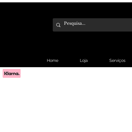
Home
Loja
Serviços
Pague em 3x sem juros com Klarna.
Saber mais