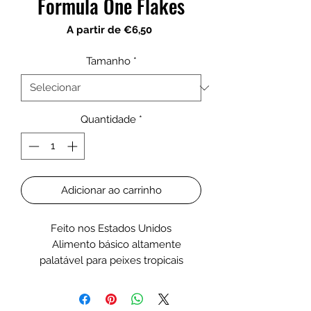
Formula One Flakes
Preço
A partir de
€6,50
promocional
Tamanho
*
Quantidade
*
Adicionar ao carrinho
Feito nos Estados Unidos
Alimento básico altamente
palatável para peixes tropicais
marinhos
Alto teor de proteína
Apoia a coloração e ajudará a