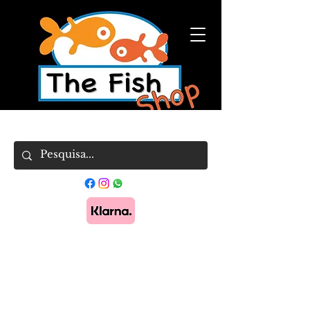
Pague em 3x sem juros com Klarna.
Saber
mais