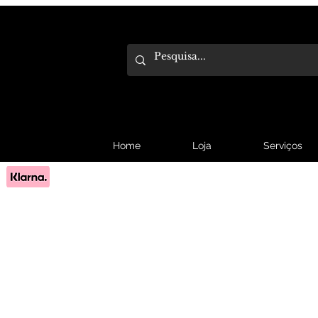
Home
Loja
Serviços
Pague em 3x sem juros com Klarna.
Saber mais