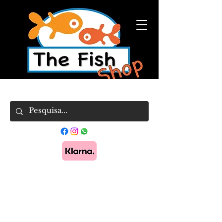
Pague em 3x sem juros com Klarna.
Saber
mais