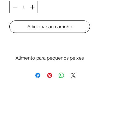
Adicionar ao carrinho
Alimento para pequenos peixes
marinhos e invertebrados.
Granulado com +/- 0,95 mm, macio e
húmido de alta qualidade, de
afundamento lento.
Contem spirulina para promover
cores naturais, alho como
estimulante do sistema imunitário e
atrativo natural, com elevado teor de
ácidos gordos insaturados e rico em