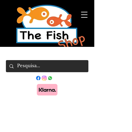
Pague em 3x sem juros com Klarna.
Saber
mais