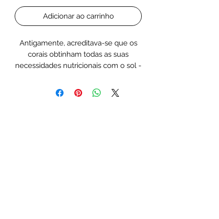
Adicionar ao carrinho
Antigamente, acreditava-se que os
corais obtinham todas as suas
necessidades nutricionais com o sol -
também conhecido como nossas
luzes do tanque. Avanços em
explorações científicas recentes
mostraram o quanto o coral
(pequeno pólipo de coral pedregoso
(SPS) ou grande pólipo de coral
pedregoso (LPS)) pode se beneficiar
da alimentação regular de
aminoácidos e selecionar vitaminas
para permitir melhor crescimento,
coloração e resistência geral a
estressores.