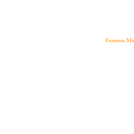
•
Fazemos Manu
The Fish Shop
Loja especializada em
aquariofilia
marinha