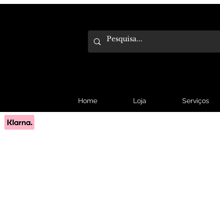
Home
Loja
Serviços
Pague em 3x sem juros com Klarna.
Saber mais