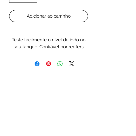
Adicionar ao carrinho
Teste facilmente o nível de iodo no
seu tanque. Confiável por reefers
exigentes por anos, Salifert Test Kits
apresentam alguns dos resultados
mais fáceis de ler disponíveis para
cada método de teste. O Kit de Teste
de Iodo de Salifert contém 40 testes.