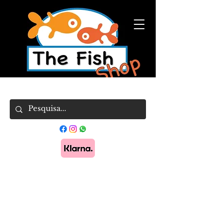
Pague em 3x sem juros com Klarna.
Saber
mais