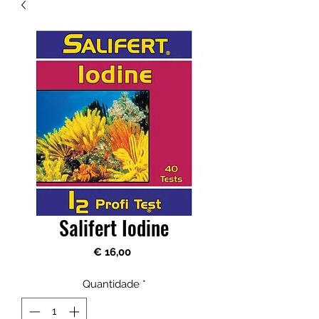
Salifert Iodine
Preço
€ 16,00
Quantidade
*