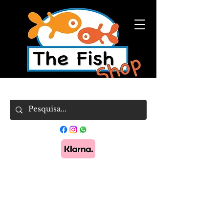
Pague em 3x sem juros com Klarna.
Saber
mais