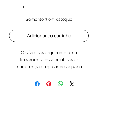
Somente 3 em estoque
Adicionar ao carrinho
O sifão para aquário é uma
ferramenta essencial para a
manutenção regular do aquário.
Permite realizar trocas parciais de
água de forma simples e eficiente, ao
mesmo tempo que remove sujidade
acumulada no fundo, como restos de
comida e detritos.
Características / Vantagens:
Facilita as trocas parciais de água;
Remove impurezas do fundo
(cascalho ou areia);
Ajuda a manter o aquário limpo e