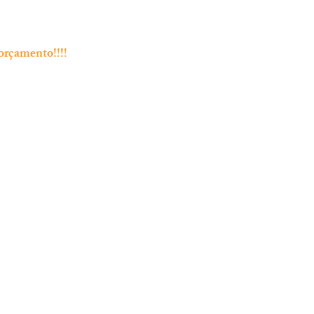
orçamento!!!!
Endereço
Rua Bento Jesus Caraça nº4
2835-06 Baixa da Banheira
 Chamada