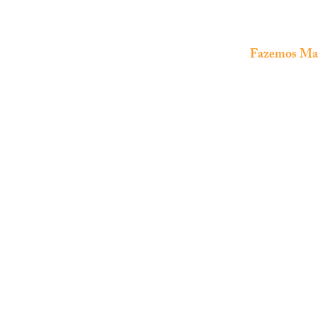
Fazemos Manu
The Fish Shop
Loja especializada em
aquariofilia
marinha