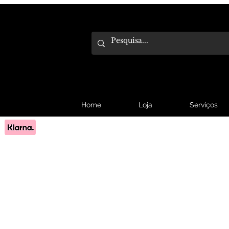
Home
Loja
Serviços
Pague em 3x sem juros com Klarna.
Saber mais