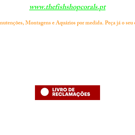
www.thefishshopcorals.pt
tenções, Montagens e Aquários por medida. Peça já o seu 
Informação
Contacto
thefishshoppt@gmail.com
Termos e Condições
Numero de telefone: 215958886 (
Política de Privacidade
número fixo nacional)
Política de Devolução
Política de Entrega
Desenvolvido por The Fish Shop
Hugo Alexandre Lopes de Jesus ,nome comercial "The Fish Shop"
NIF: PT 231848293
Rua Bento Jesus Caraça nº4