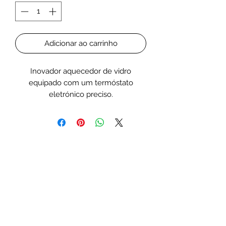
Adicionar ao carrinho
Inovador aquecedor de vidro
equipado com um termóstato
eletrónico preciso.
Controlo da temperatura entre 20 e
33°C, mantendo-a com precisão de
+/-0,4°C.
Um termóstato totalmente eletrónico
permite uma operação confiável por
muitos anos, garantindo ótimas
condições térmicas no aquário.
Cada unidade está sujeita a testes