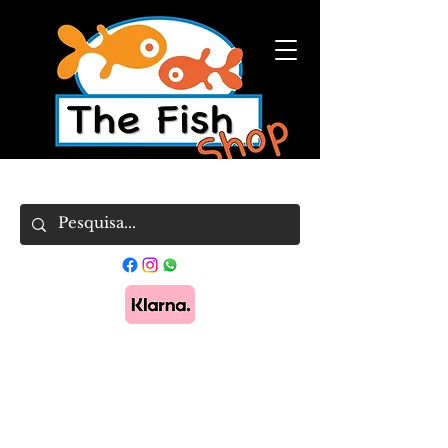
Pague em 3x sem juros com Klarna.
Saber
mais