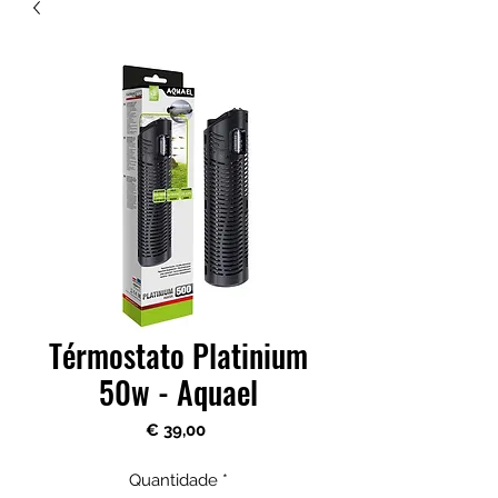
Térmostato Platinium
50w - Aquael
Preço
€ 39,00
Quantidade
*