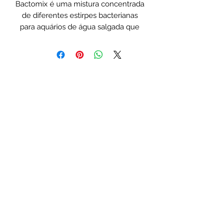
Bactomix é uma mistura concentrada
de diferentes estirpes bacterianas
para aquários de água salgada que
degradam naturalmente nitratos e
fosfatos. Redutor natural de
nutrientes na água. Resultados
óptimos em combinação com “Np
down” para aquários de água salgada.
Aumenta o desempenho do
skimmer.