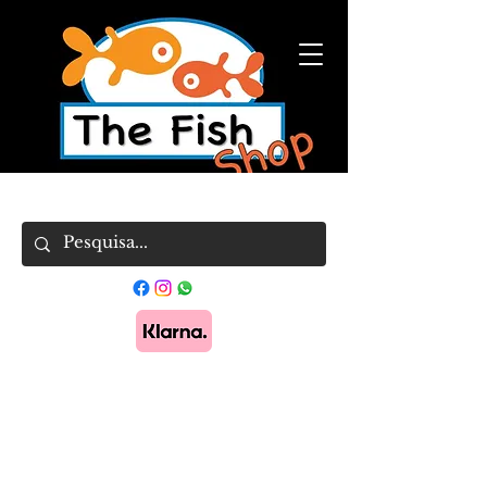
Pague em 3x sem juros com Klarna.
Saber
mais