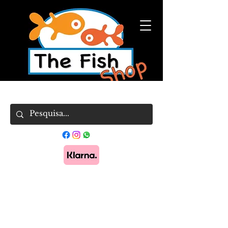
Pague em 3x sem juros com Klarna.
Saber
mais