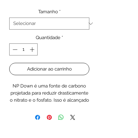
Tamanho
*
Quantidade
*
Adicionar ao carrinho
NP Down é uma fonte de carbono
projetada para reduzir drasticamente
o nitrato e o fosfato. Isso é alcançado
aumentando a taxa de crescimento e
reprodução bacteriana, aumentando
assim a taxa de desnitrificação e a
redução de fosfato.