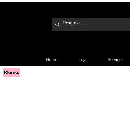
Home
Loja
Serviços
Pague em 3x sem juros com Klarna.
Saber mais