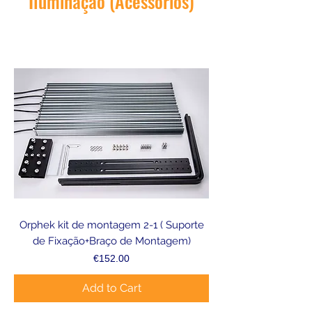
Iluminação (Acessórios)
Orphek kit de montagem 2-1 ( Suporte
de Fixação+Braço de Montagem)
Price
€152.00
Add to Cart