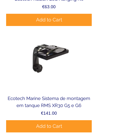
Price
€63.00
Add to Cart
Ecotech Marine Sistema de montagem
em tanque RMS XR30 G5 e G6
Price
€141.00
Add to Cart