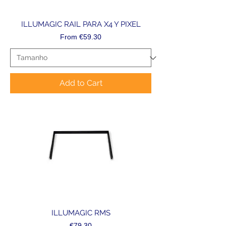
ILLUMAGIC RAIL PARA X4 Y PIXEL
Sale Price
From
€59.30
Add to Cart
ILLUMAGIC RMS
Price
€79.30