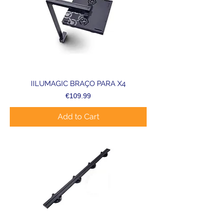
IILUMAGIC BRAÇO PARA X4
Price
€109.99
Add to Cart