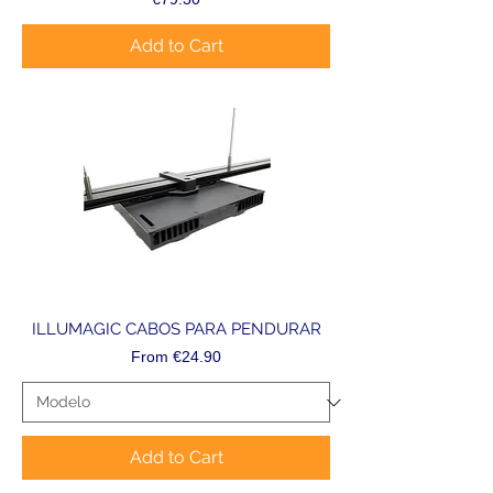
Add to Cart
ILLUMAGIC CABOS PARA PENDURAR
Sale Price
From
€24.90
Add to Cart