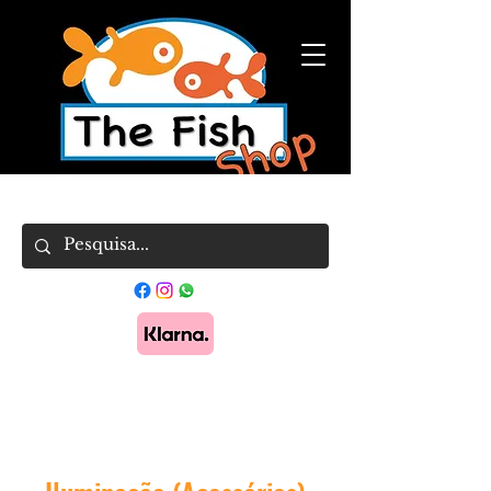
Pague em 3x sem juros com Klarna.
Saber
mais