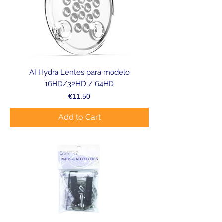
AI Hydra Lentes para modelo
16HD/32HD / 64HD
Price
€11.50
Add to Cart