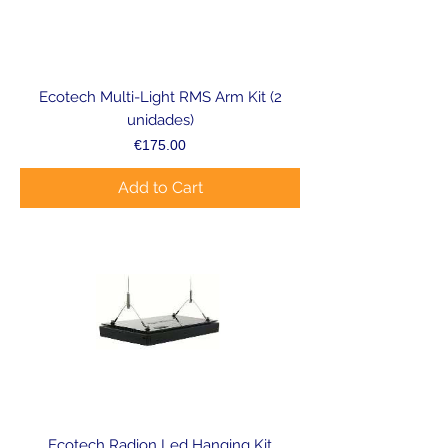
Ecotech Multi-Light RMS Arm Kit (2
unidades)
Price
€175.00
Add to Cart
Ecotech Radion Led Hanging Kit