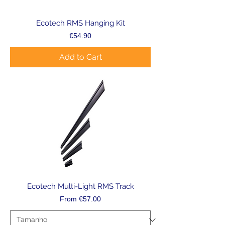
Ecotech RMS Hanging Kit
Price
€54.90
Add to Cart
Ecotech Multi-Light RMS Track
Sale Price
From
€57.00