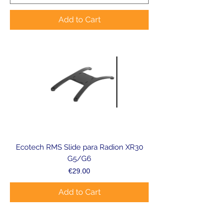
Add to Cart
Ecotech RMS Slide para Radion XR30
G5/G6
Price
€29.00
Add to Cart