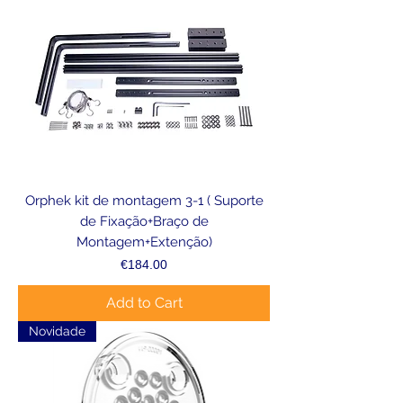
Orphek kit de montagem 3-1 ( Suporte
de Fixação+Braço de
Montagem+Extenção)
Price
€184.00
Add to Cart
Novidade