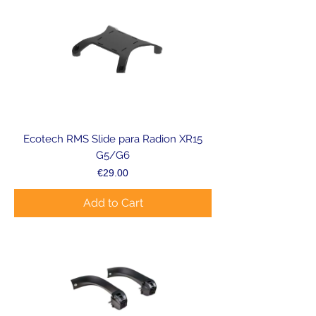
Ecotech RMS Slide para Radion XR15
G5/G6
Price
€29.00
Add to Cart