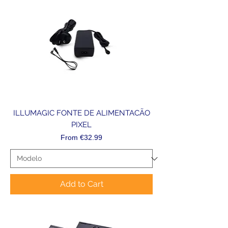
ILLUMAGIC FONTE DE ALIMENTACÃO
PIXEL
Sale Price
From
€32.99
Add to Cart