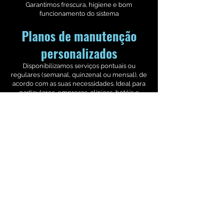
Garantimos frescura, higiene e bom
funcionamento do sistema
Planos de manutenção
personalizados
Disponibilizamos serviços pontuais ou
regulares (semanal, quinzenal ou mensal), de
acordo com as suas necessidades. Ideal para
particulares, empresas, clínicas, hotéis e
restaurantes.
Peça o seu orçamento
Visite o nosso site de Corais, Peixes e Invertebrados
em:
www.thefishshopcorals.pt
Fazemos Manutenções, Montagens e Aquários por
medida. Peça já o seu orçamento!!!!