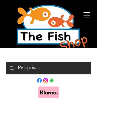
Pague em 3x sem juros com Klarna.
Saber
mais