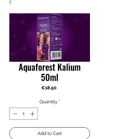
Aquaforest Kalium
50ml
Price
€18.90
Quantity
*
Add to Cart