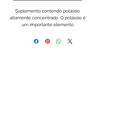
Suplemento contendo potássio
altamente concentrado. O potássio é
um importante elemento
responsável pelas funções
neurológicas. Nos corais moles, o
potássio participa do transporte de
nutrientes. Nos corais SPS, a
deficiência deste valioso elemento
causa uma cor rosa e vermelha
desbotada. O uso de meios de
filtração à base de zeólitos no aquário
pode levar à deficiência de potássio.
O uso regular e equilibrado de
Kalium mantém um nível adequado
de potássio e fortalece a coloração
vermelha e rosa dos corais SPS. O
nível recomendado de potássio no
aquário de corais é de 360-380 mg/l.