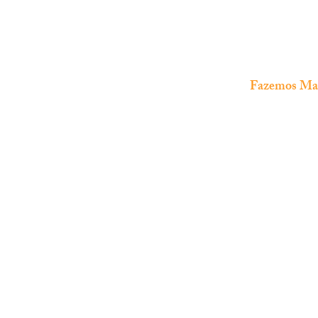
Fazemos Manu
The Fish Shop
Loja especializada em
aquariofilia
marinha