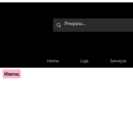
Home
Loja
Serviços
Pague em 3x sem juros com Klarna.
Saber mais