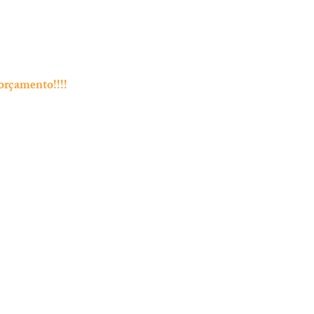
orçamento!!!!
Endereço
Rua Bento Jesus Caraça nº4
2835-06 Baixa da Banheira
 Chamada