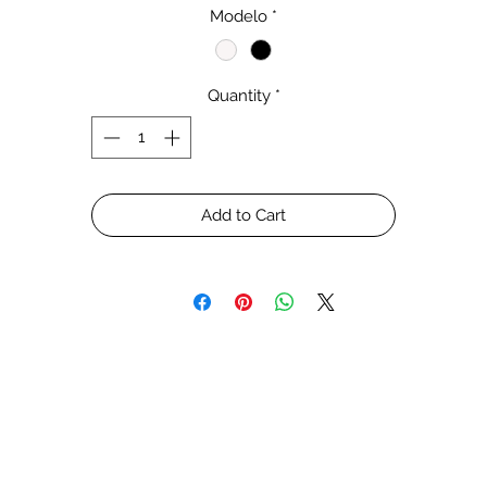
HD, que incluem a Hydra® 32HD e Hydra® 64HD. Mais LEDs, mai
Modelo
*
cores, mais energia e um design mais refinado.
Incorporando os recursos que ama, como Hyperdrive, controle
Quantity
*
inteligente com o aplicativo myAI® e um histórico comprovado d
sucesso.
gora com luar dedicado pode simular o luar para um brilho quen
ou para ajudar na desova dos corais.
Add to Cart
Espectro Comprovado
Gerações de crescimento bem sucedido de corais. No centro da
va série Hydra está uma mistura de cores confiável, projetada pa
atender às necessidades dos entusiastas dos recifes.
Potência Comprovada
Muita energia crescente, juntamente com a funcionalidade HD,
tornam a série Hydra uma solução de iluminação muito potente.
om o HD, quando pode diminuir a intensidade de uma cor, e usar