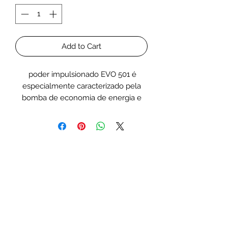
Add to Cart
poder impulsionado EVO 501 é
especialmente caracterizado pela
bomba de economia de energia e
eficiência Runner DC 800 ULTRA
SILENT“ (Impidar. Motor DC) com
consumo de energia máximo de 7
watts.
Rolamentos e eixos cerâmicos
polidos para um desempenho
silencioso brilhante e um uso
constante sem manutenção.
Dois sistemas de retenção para
fixação individual, ajustáveis em
altura, tornando-o adequado para