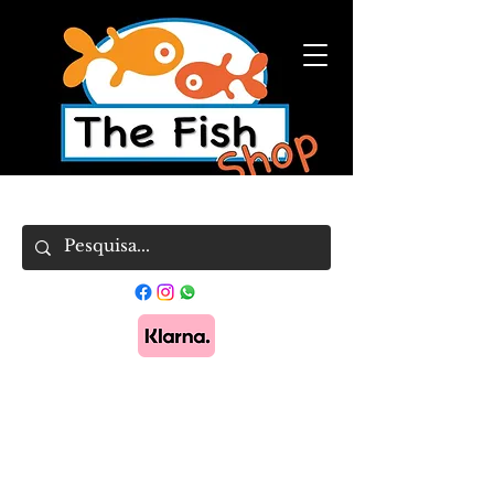
Pague em 3x sem juros com Klarna.
Saber
mais