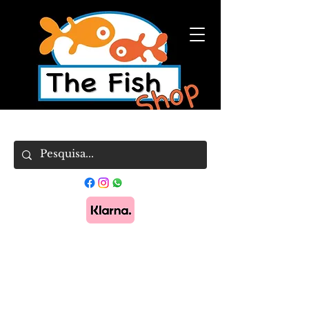
Pague em 3x sem juros com Klarna.
Saber
mais