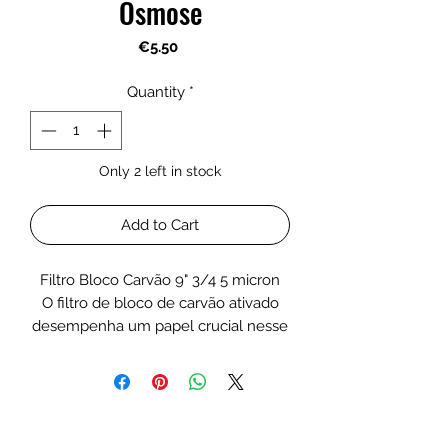
Osmose
Price
€5.50
Quantity
*
Only 2 left in stock
Add to Cart
Filtro Bloco Carvão 9" 3/4 5 micron
O filtro de bloco de carvão ativado
desempenha um papel crucial nesse
processo, eliminando substâncias
químicas nocivas e odores
desagradáveis.