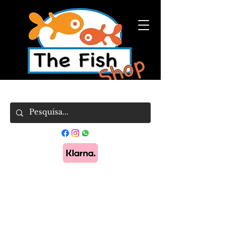
Pague em 3x sem juros com Klarna.
Saber
mais