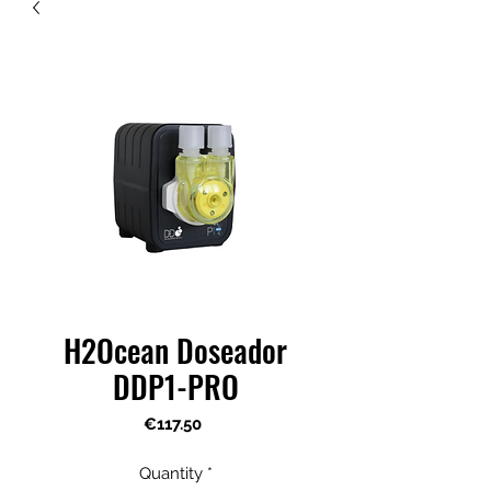
H2Ocean Doseador
DDP1-PRO
Price
€117.50
Quantity
*