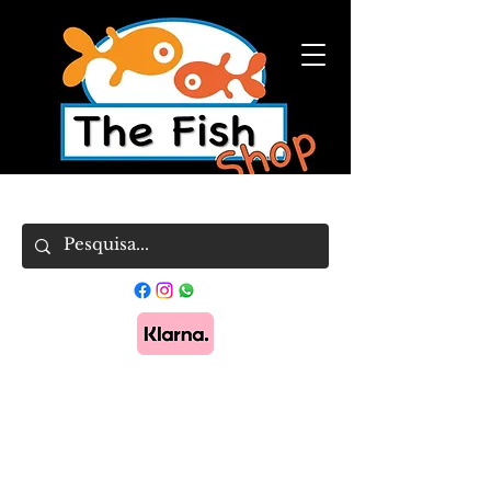
Pague em 3x sem juros com Klarna.
Saber
mais