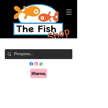
Pague em 3x sem juros com Klarna.
Saber
mais