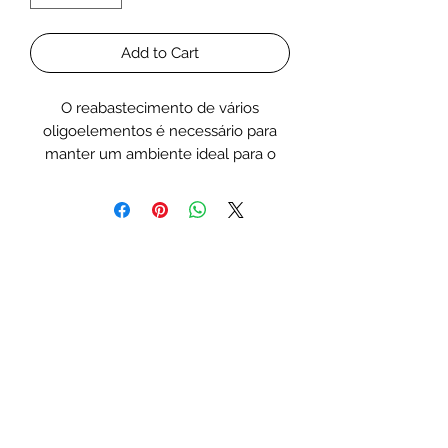
Add to Cart
O reabastecimento de vários
oligoelementos é necessário para
manter um ambiente ideal para o
crescimento e reprodução da vida
marinha, mas enquanto a importância
dos oligoelementos tem sido
reconhecida pelos aquaristas por
muitos anos, as razões fisiológicas
não são totalmente compreendidas.
Os elementos químicos na água do
mar são variados e, da mesma forma,
sua adição ao aquário em
quantidades vestigiais tem efeitos
variados em uma variedade de
espécies de plantas de água salgada