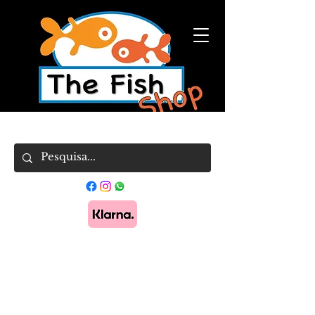
Pague em 3x sem juros com Klarna.
Saber
mais