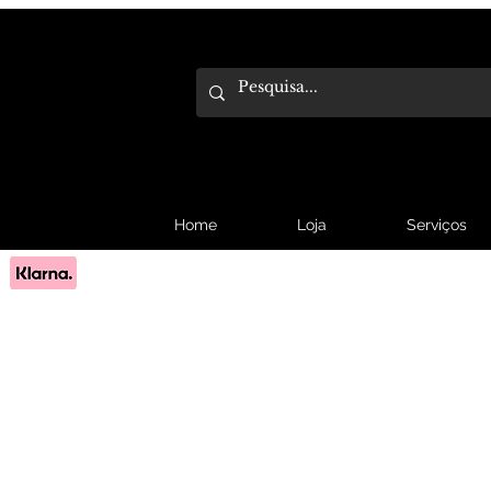
Home
Loja
Serviços
Pague em 3x sem juros com Klarna.
Saber mais