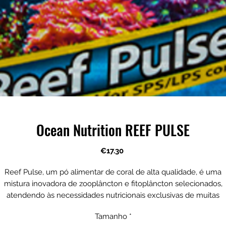
Ocean Nutrition REEF PULSE
Price
€17.30
Reef Pulse, um pó alimentar de coral de alta qualidade, é uma
mistura inovadora de zooplâncton e fitoplâncton selecionados,
atendendo às necessidades nutricionais exclusivas de muitas
spécies de corais SPS e LPS, vermes tubulares e outros filtrador
Tamanho
*
nívoros. A ampla faixa de tamanho de partícula de 5 a 400 mícro