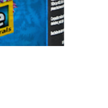
es
ns