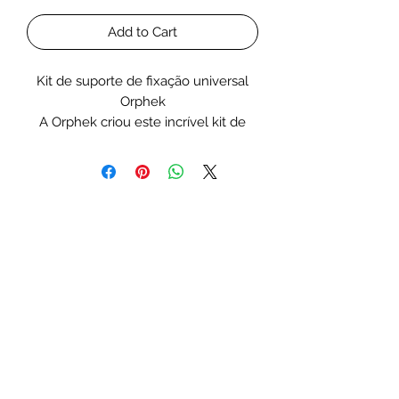
Add to Cart
Kit de suporte de fixação universal
Orphek
A Orphek criou este incrível kit de
suporte de fixação especificamente
para a instalação e posicionamento
de nossas luminárias LED de aquário.
MULTIFUNCIONAL E FÁCIL DE
INSTALAR!
Orphek Universal Fixing Bracket Kit
tem a tecnologia, qualidade e design
conceitual da nossa marca.
QUALIDADE
Nosso kit de suporte de fixação
universal é antiferrugem e de