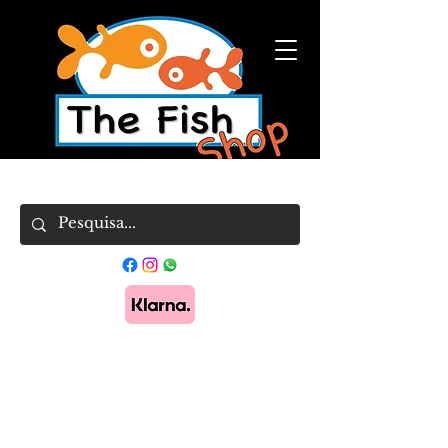
Pague em 3x sem juros com Klarna.
Saber
mais