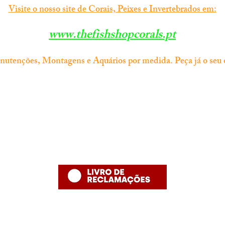
Visite o nosso site de Corais, Peixes e Invertebrados em:
www.thefishshopcorals.pt
tenções, Montagens e Aquários por medida. Peça já o seu 
Informação
Contacto
thefishshoppt@gmail.com
Termos e Condições
Numero de telefone: 215958886 (
Política de Privacidade
número fixo nacional)
Política de Devolução
Política de Entrega
Desenvolvido por The Fish Shop
Hugo Alexandre Lopes de Jesus ,nome comercial "The Fish Shop"