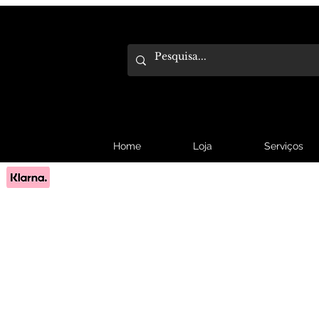
Home
Loja
Serviços
Pague em 3x sem juros com Klarna.
Saber mais