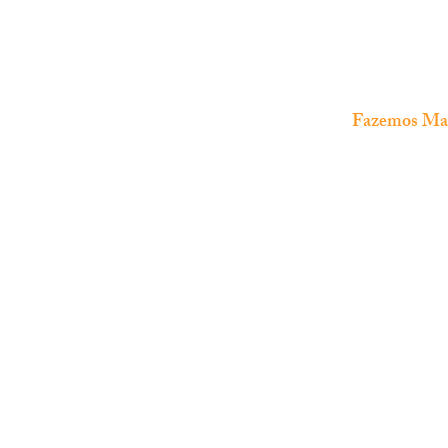
Fazemos Manu
The Fish Shop
Loja especializada em
aquariofilia
marinha