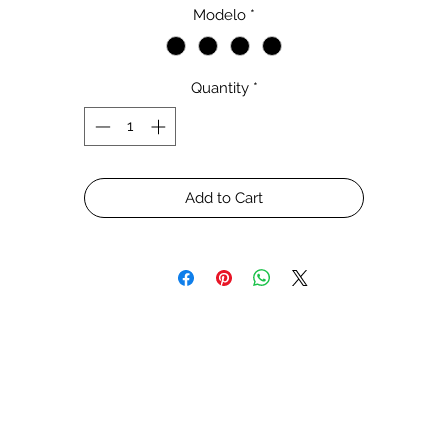
melhora o skimming e aumenta o potencial redox. A carga
Modelo
*
bacteriana na água é reduzida, evitando assim doenças dos peixes
lém disso, a degradação do nitrito tóxico é suportada. As unidad
da série de ozônio são ajustáveis e estão disponíveis nos níveis d
Quantity
*
potência de 30 - 400 mg / h.
- Adequado para aquários de água doce e água salgada.
Add to Cart