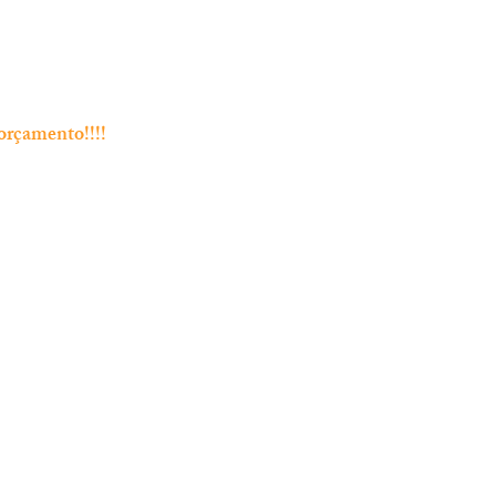
orçamento!!!!
Endereço
Rua Bento Jesus Caraça nº4
2835-06 Baixa da Banheira
 Chamada