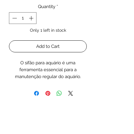
Quantity
*
Only 1 left in stock
Add to Cart
O sifão para aquário é uma
ferramenta essencial para a
manutenção regular do aquário.
Permite realizar trocas parciais de
água de forma simples e eficiente, ao
mesmo tempo que remove sujidade
acumulada no fundo, como restos de
comida e detritos.
Características / Vantagens:
Facilita as trocas parciais de água;
Remove impurezas do fundo