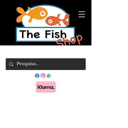
Pague em 3x sem juros com Klarna.
Saber
mais