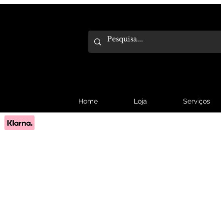
Home
Loja
Serviços
Pague em 3x sem juros com Klarna.
Saber mais