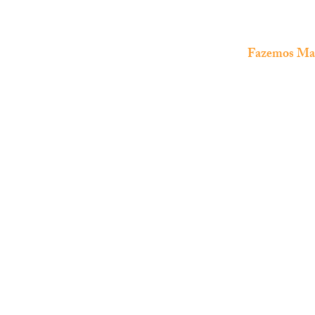
Fazemos Manu
The Fish Shop
Loja especializada em
aquariofilia
marinha