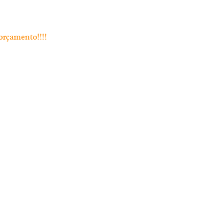
orçamento!!!!
Endereço
Rua Bento Jesus Caraça nº4
2835-06 Baixa da Banheira
 Chamada