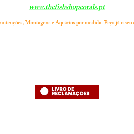
www.thefishshopcorals.pt
tenções, Montagens e Aquários por medida. Peça já o seu 
Informação
Contacto
thefishshoppt@gmail.com
Termos e Condições
Numero de telefone: 215958886 (
Política de Privacidade
número fixo nacional)
Política de Devolução
Política de Entrega
Desenvolvido por The Fish Shop
Hugo Alexandre Lopes de Jesus ,nome comercial "The Fish Shop"
NIF: PT 231848293
Rua Bento Jesus Caraça nº4