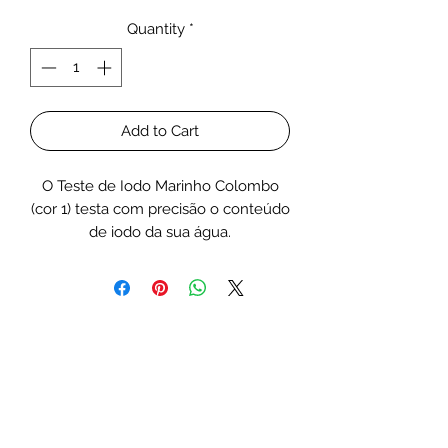
Quantity
*
Add to Cart
O Teste de Iodo Marinho Colombo
(cor 1) testa com precisão o conteúdo
de iodo da sua água.
O teste de iodo Colombo é fácil de
usar, em parte devido às instruções
fáceis de usar e também é um teste
fácil de ler.
A medição regular do conteúdo de
iodo é importante para as cores dos
corais.