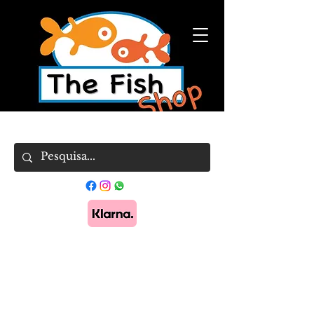
Pague em 3x sem juros com Klarna.
Saber
mais