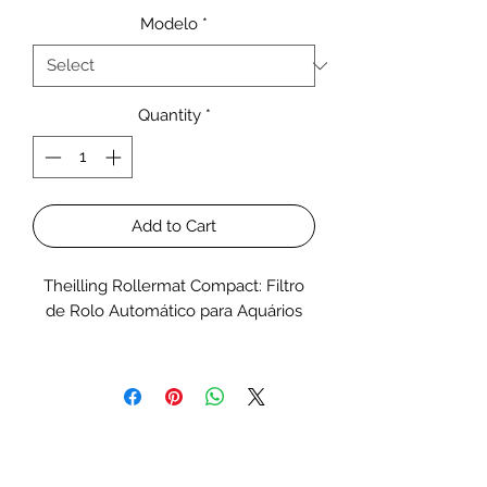
Modelo
*
Quantity
*
Add to Cart
Theilling Rollermat Compact: Filtro
de Rolo Automático para Aquários
Cansado de água turva e peixes
doentes? Os Rollermat Compact 1 e 3
são a resposta para um aquário
impecável! Estes inovadores
sistemas de filtragem mecânica
removem eficazmente as impurezas