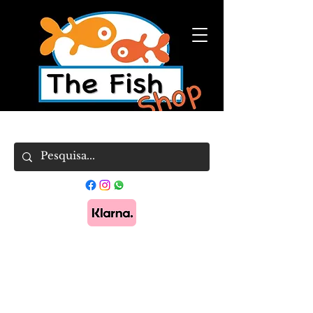
Pague em 3x sem juros com Klarna.
Saber
mais