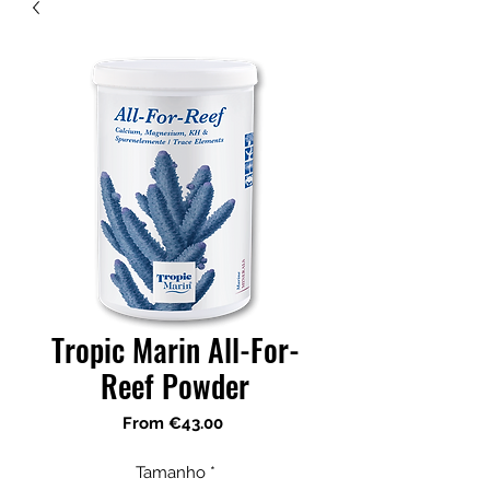
Tropic Marin All-For-
Reef Powder
Sale
From
€43.00
Price
Tamanho
*