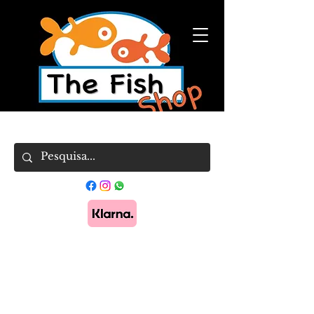
Pague em 3x sem juros com Klarna.
Saber
mais