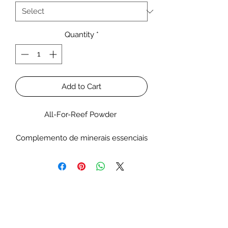
Quantity
*
Add to Cart
All-For-Reef Powder
Complemento de minerais essenciais
para aquários de recife.
Tropic Marin® All-For-Reef Powder
800g é um solução completa
altamente concentrada e fácil de
aplicar que fornece todos os minerais
e oligoelementos essenciais em
aquários de recife novos e