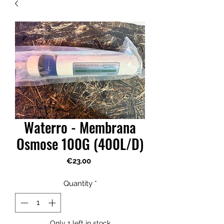
Waterro - Membrana
Osmose 100G (400L/D)
Price
€23.00
Quantity
*
Only 1 left in stock