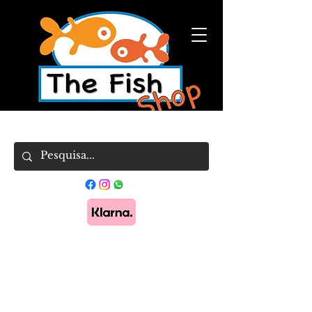
Pague em 3x sem juros com Klarna.
Saber
mais